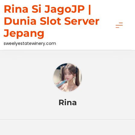
Skip
Rina Si JagoJP |
to
Dunia Slot Server
content
Jepang
sweelyestatewinery.com
Rina