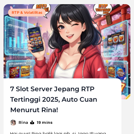
RTP & Volatilitas
7 Slot Server Jepang RTP
Tertinggi 2025, Auto Cuan
Menurut Rina!
19 mins
Rina
Hai guys! Rina balik lagi nih, si JagoJP yang