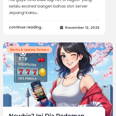
selalu excited banget bahas slot server
Jepang! Kalau…
continue reading..
November 12, 2025
Berita & Update Terbaru
Newbie? Ini Dia Pedoman